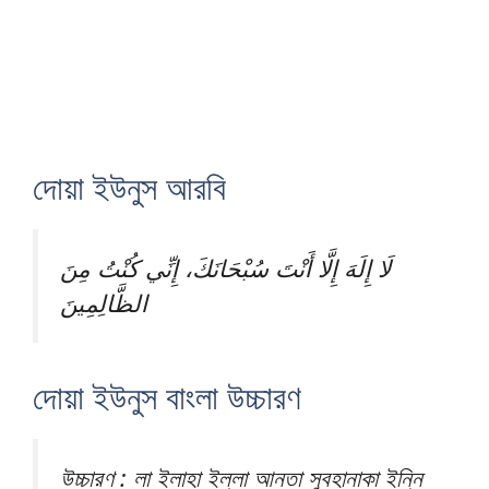
দোয়া ইউনুস আরবি
لَا إِلَهَ إِلَّا أَنْتَ سُبْحَانَكَ، إِنِّي كُنْتُ مِنَ
الظَّالِمِينَ
দোয়া ইউনুস বাংলা উচ্চারণ
উচ্চারণ : লা ইলাহা ইল্লা আনতা সুবহানাকা ইন্নি