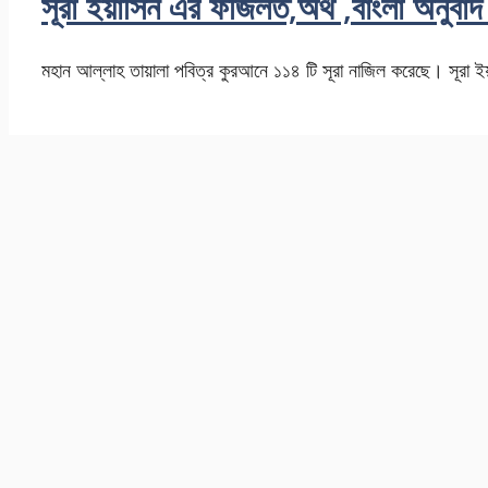
সূরা ইয়াসিন এর ফজিলত,অর্থ ,বাংলা অন
মহান আল্লাহ তায়ালা পবিত্র কুরআনে ১১৪ টি সূরা নাজিল করেছে। সূরা 