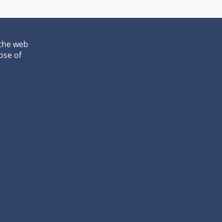
 the web
ose of