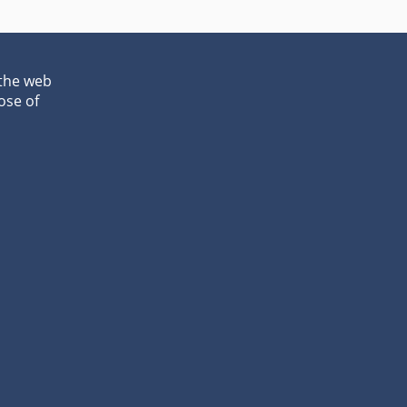
 the web
ose of