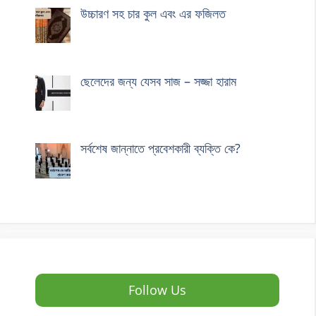
উচ্চারণ সহ চার কুল এবং এর ফজিলত
ছেলেদের জন্য যেসব সাজ – সজ্জা হারাম
সর্বশেষ জান্নাতে প্রবেশকারী ব্যক্তি কে?
Follow Us