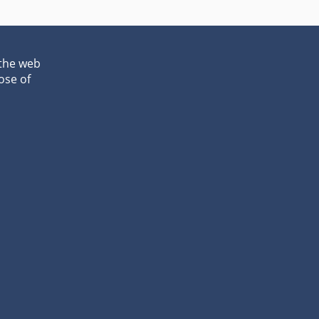
 the web
ose of