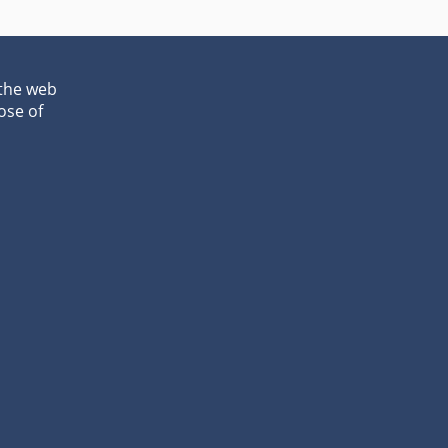
 the web
ose of