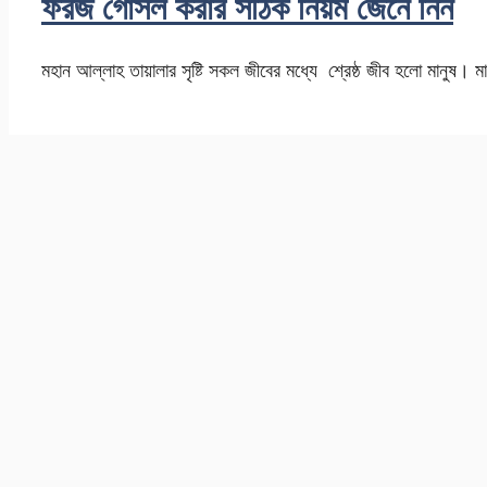
ফরজ গোসল করার সঠিক নিয়ম জেনে নিন
মহান আল্লাহ তায়ালার সৃষ্টি সকল জীবের মধ্যে শ্রেষ্ঠ জীব হলো মানুষ। 