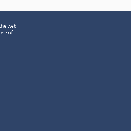
 the web
ose of