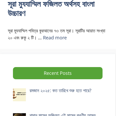
সূরা মুযযাম্মিল ফজিলত অর্থসহ বাংলা
উচ্চারণ
সূরা মুযযাম্মিল পবিত্র কুরআনের ৭৩ তম সূরা। সূরাটির আয়াত সংখ্যা
২০ এবং রুকু ২ টি। …
Read more
Recent Posts
রমজান ২০২৫: কত তারিখে শুরু হতে পারে?
শাবান মাসের ফজিলত এই মাসের করণীয় আমল