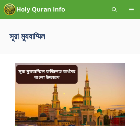
সূরা মুযযাম্মিল