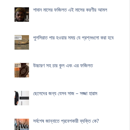
শাবান মাসের ফজিলত এই মাসের করণীয় আমল
পুলসিরাত পার হওয়ার সময় যে প্রশ্নগুলো করা হবে
উচ্চারণ সহ চার কুল এবং এর ফজিলত
ছেলেদের জন্য যেসব সাজ – সজ্জা হারাম
সর্বশেষ জান্নাতে প্রবেশকারী ব্যক্তি কে?