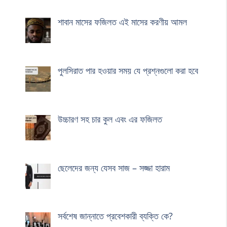
শাবান মাসের ফজিলত এই মাসের করণীয় আমল
পুলসিরাত পার হওয়ার সময় যে প্রশ্নগুলো করা হবে
উচ্চারণ সহ চার কুল এবং এর ফজিলত
ছেলেদের জন্য যেসব সাজ – সজ্জা হারাম
সর্বশেষ জান্নাতে প্রবেশকারী ব্যক্তি কে?