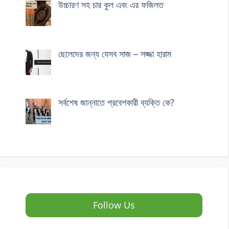
উচ্চারণ সহ চার কুল এবং এর ফজিলত
ছেলেদের জন্য যেসব সাজ – সজ্জা হারাম
সর্বশেষ জান্নাতে প্রবেশকারী ব্যক্তি কে?
Follow Us