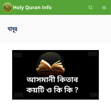
যাবূর