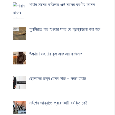
শাবান মাসের ফজিলত এই মাসের করণীয় আমল
পুলসিরাত পার হওয়ার সময় যে প্রশ্নগুলো করা হবে
উচ্চারণ সহ চার কুল এবং এর ফজিলত
ছেলেদের জন্য যেসব সাজ – সজ্জা হারাম
সর্বশেষ জান্নাতে প্রবেশকারী ব্যক্তি কে?