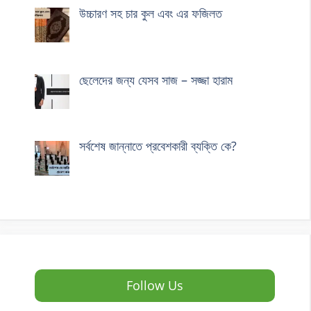
উচ্চারণ সহ চার কুল এবং এর ফজিলত
ছেলেদের জন্য যেসব সাজ – সজ্জা হারাম
সর্বশেষ জান্নাতে প্রবেশকারী ব্যক্তি কে?
Follow Us