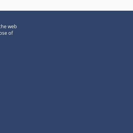
 the web
ose of