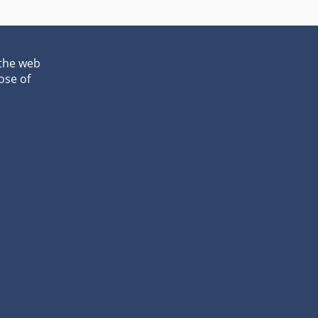
 the web
ose of