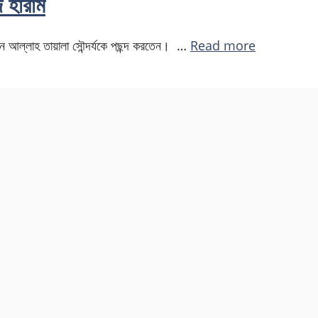
জ হারাম
হান আল্লাহ তায়ালা সৌন্দর্যকে পছন্দ করতেন। …
Read more