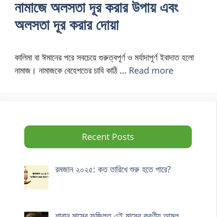
নামাজে অলসতা দূর করার উপায় এবং
অলসতা দূর করার দোয়া
কালিমা বা ঈমানের পরে সবচেয়ে গুরুত্বপূর্ণ ও মর্যাদাপূর্ণ ইবাদাত হলো
নামাজ। নামাজকে বেহেশতের চাবি কাঠি …
Read more
Recent Posts
রমজান ২০২৫: কত তারিখে শুরু হতে পারে?
শাবান মাসের ফজিলত এই মাসের করণীয় আমল