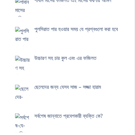
শাবান মাসের ফজিলত এই মাসের করণীয় আমল
পুলসিরাত পার হওয়ার সময় যে প্রশ্নগুলো করা হবে
উচ্চারণ সহ চার কুল এবং এর ফজিলত
ছেলেদের জন্য যেসব সাজ – সজ্জা হারাম
সর্বশেষ জান্নাতে প্রবেশকারী ব্যক্তি কে?