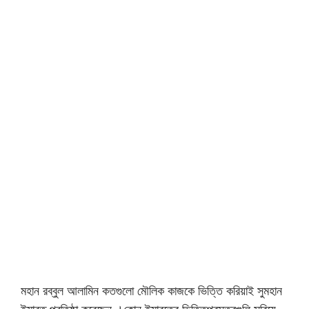
মহান রব্বুল আলামিন কতগুলো মৌলিক কাজকে ভিত্তি করিয়াই সুমহান
ইমারত প্রতিষ্ঠা করেছেন ।কোন ইমারতের ভিত্তিপ্রস্তরগুলি সরিয়ে