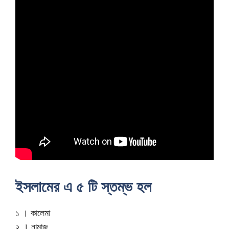
ইসলামের এ ৫ টি স্তম্ভ হল
১ । কালেমা
২ । নামাজ