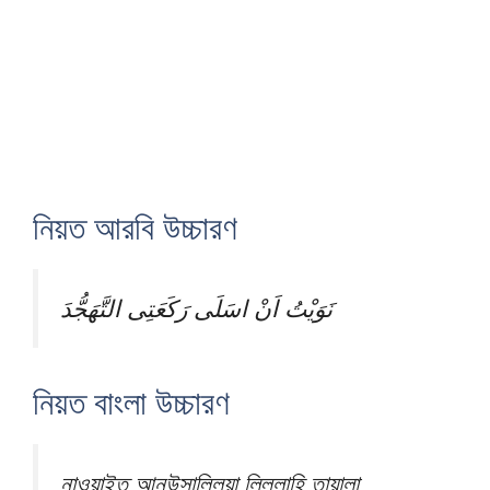
নিয়ত আরবি উচ্চারণ
نَوَيْتُ اَنْ اسَلَى رَكَعَتِى التَّهَجُّدَ
নিয়ত বাংলা উচ্চারণ
নাওয়াইতু আনউসাল্লিয়া লিল্লাহি তায়ালা